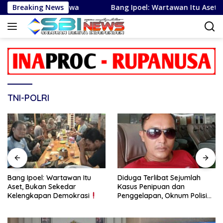
Langsung
ng Tanah Jawa
Breaking News
Bang Ipoel: Wartawan Itu Aset, Bukan 
ke
konten
TNI-POLRI
Bang Ipoel: Wartawan Itu
Diduga Terlibat Sejumlah
Aset, Bukan Sekedar
Kasus Penipuan dan
Kelengkapan Demokrasi
Penggelapan, Oknum Polisi
RS Diminta Diproses Tegas
Jika Terbukti Bersalah