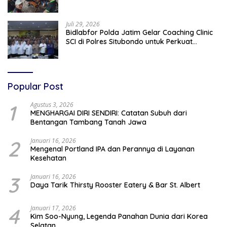
dan Media Bangun Komunikasi Humanis
Juli 29, 2026
Bidlabfor Polda Jatim Gelar Coaching Clinic
SCI di Polres Situbondo untuk Perkuat
Penyidikan Ilmiah
Popular Post
1
Agustus 3, 2026
MENGHARGAI DIRI SENDIRI: Catatan Subuh dari
Bentangan Tambang Tanah Jawa
2
Januari 16, 2026
Mengenal Portland IPA dan Perannya di Layanan
Kesehatan
3
Januari 16, 2026
Daya Tarik Thirsty Rooster Eatery & Bar St. Albert
4
Januari 17, 2026
Kim Soo-Nyung, Legenda Panahan Dunia dari Korea
Selatan