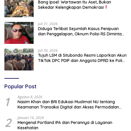
Bang Ipoel: Wartawan Itu Aset, Bukan
Sekedar Kelengkapan Demokrasi
Juli 31, 2026
Diduga Terlibat Sejumlah Kasus Penipuan
dan Penggelapan, Oknum Polisi RS Diminta
Diproses Tegas Jika Terbukti Bersalah
Juli 30, 2026
Tujuh LSM di Situbondo Resmi Laporkan Akun
TikTok DPC PDIP dan Anggota DPRD ke Polisi:
Ancam Gelar Demo Jika Tak Ditindaklanjuti
Popular Post
1
Agustus 8, 2026
Nasim Khan dan BRI Edukasi Muslimat NU tentang
Keamanan Transaksi Digital dan Akses Permodalan
UMKM
2
Januari 16, 2026
Mengenal Portland IPA dan Perannya di Layanan
Kesehatan