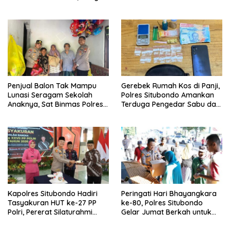
LSM dan Media Bangun
Penyidikan Ilmiah
Komunikasi Humanis
Penjual Balon Tak Mampu
Gerebek Rumah Kos di Panji,
Lunasi Seragam Sekolah
Polres Situbondo Amankan
Anaknya, Sat Binmas Polres
Terduga Pengedar Sabu dan
Situbondo Turun Tangan
Barang Bukti Siap Edar
Kapolres Situbondo Hadiri
Peringati Hari Bhayangkara
Tasyakuran HUT ke-27 PP
ke-80, Polres Situbondo
Polri, Pererat Silaturahmi
Gelar Jumat Berkah untuk
dengan Purnawirawan
Pekerja Informal