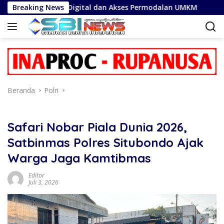
Langsung
ansaksi Digital dan Akses Permodalan UMKM
Breaking News
Cegah Phi
ke
konten
Beranda
Polri
Safari Nobar Piala Dunia 2026,
Satbinmas Polres Situbondo Ajak
Warga Jaga Kamtibmas
Editor
Juli 3, 2026