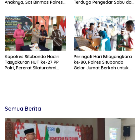
Anaknya, Sat Binmas Polres
Terduga Pengedar Sabu dan
Situbondo Turun Tangan
Barang Bukti Siap Edar
Kapolres Situbondo Hadiri
Peringati Hari Bhayangkara
Tasyakuran HUT ke-27 PP
ke-80, Polres Situbondo
Polri, Pererat Silaturahmi
Gelar Jumat Berkah untuk
dengan Purnawirawan
Pekerja Informal
Semua Berita