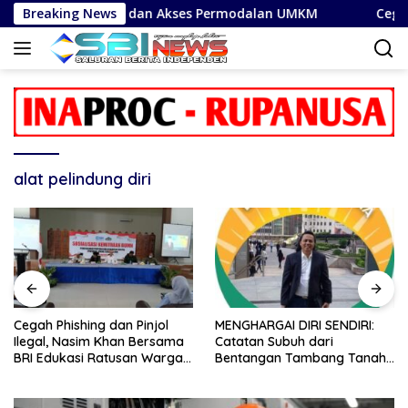
Langsung
nsaksi Digital dan Akses Permodalan UMKM
Breaking News
Cegah Phi
ke
konten
alat pelindung diri
Cegah Phishing dan Pinjol
MENGHARGAI DIRI SENDIRI:
Ilegal, Nasim Khan Bersama
Catatan Subuh dari
BRI Edukasi Ratusan Warga
Bentangan Tambang Tanah
Situbondo
Jawa