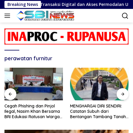
Langsung
ng Keamanan Transaksi Digital dan Akses Permodalan UMKM
Breaking News
ke
konten
perawatan furnitur
Cegah Phishing dan Pinjol
MENGHARGAI DIRI SENDIRI:
Ilegal, Nasim Khan Bersama
Catatan Subuh dari
BRI Edukasi Ratusan Warga
Bentangan Tambang Tanah
Situbondo
Jawa