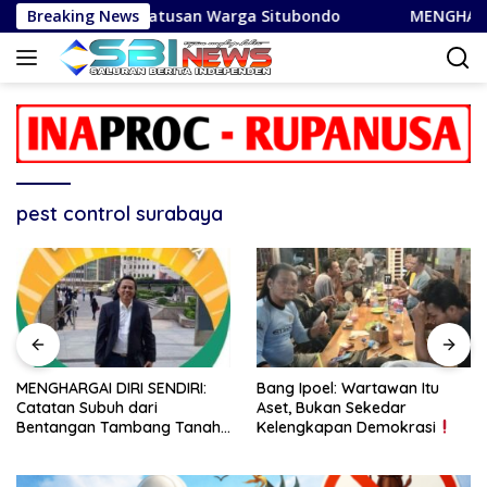
Langsung
ma BRI Edukasi Ratusan Warga Situbondo
Breaking News
MENGHARGAI DI
ke
konten
pest control surabaya
MENGHARGAI DIRI SENDIRI:
Bang Ipoel: Wartawan Itu
Catatan Subuh dari
Aset, Bukan Sekedar
Bentangan Tambang Tanah
Kelengkapan Demokrasi
Jawa