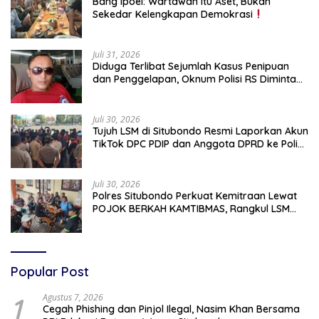
Bang Ipoel: Wartawan Itu Aset, Bukan
Sekedar Kelengkapan Demokrasi
Juli 31, 2026
Diduga Terlibat Sejumlah Kasus Penipuan
dan Penggelapan, Oknum Polisi RS Diminta
Diproses Tegas Jika Terbukti Bersalah
Juli 30, 2026
Tujuh LSM di Situbondo Resmi Laporkan Akun
TikTok DPC PDIP dan Anggota DPRD ke Polisi:
Ancam Gelar Demo Jika Tak Ditindaklanjuti
Juli 30, 2026
Polres Situbondo Perkuat Kemitraan Lewat
POJOK BERKAH KAMTIBMAS, Rangkul LSM
dan Media Bangun Komunikasi Humanis
Popular Post
1
Agustus 7, 2026
Cegah Phishing dan Pinjol Ilegal, Nasim Khan Bersama