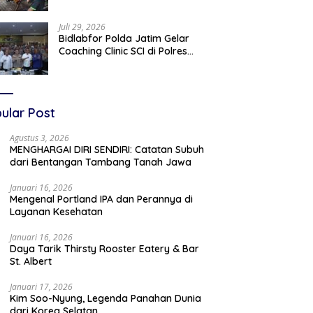
LSM dan Media Bangun
Komunikasi Humanis
Juli 29, 2026
Bidlabfor Polda Jatim Gelar
Coaching Clinic SCI di Polres
Situbondo untuk Perkuat
Penyidikan Ilmiah
ular Post
Agustus 3, 2026
MENGHARGAI DIRI SENDIRI: Catatan Subuh
dari Bentangan Tambang Tanah Jawa
Januari 16, 2026
Mengenal Portland IPA dan Perannya di
Layanan Kesehatan
Januari 16, 2026
Daya Tarik Thirsty Rooster Eatery & Bar
St. Albert
Januari 17, 2026
Kim Soo-Nyung, Legenda Panahan Dunia
dari Korea Selatan