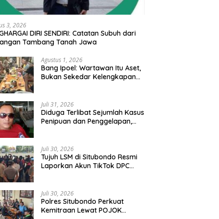
us 3, 2026
HARGAI DIRI SENDIRI: Catatan Subuh dari
tangan Tambang Tanah Jawa
Agustus 1, 2026
Bang Ipoel: Wartawan Itu Aset,
Bukan Sekedar Kelengkapan
Demokrasi
Juli 31, 2026
Diduga Terlibat Sejumlah Kasus
Penipuan dan Penggelapan,
Oknum Polisi RS Diminta
Diproses Tegas Jika Terbukti
Bersalah
Juli 30, 2026
Tujuh LSM di Situbondo Resmi
Laporkan Akun TikTok DPC
PDIP dan Anggota DPRD ke
Polisi: Ancam Gelar Demo Jika
Tak Ditindaklanjuti
Juli 30, 2026
Polres Situbondo Perkuat
Kemitraan Lewat POJOK
BERKAH KAMTIBMAS, Rangkul