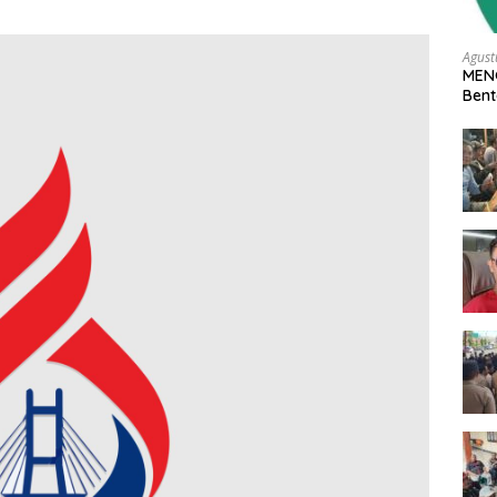
Agust
MENG
Ben