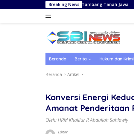
Langsung
ubuh dari Bentangan Tambang Tanah Jawa
Breaking News
Bang Ipoel:
ke
konten
Beranda
Berita
Hukum dan Krimi
Beranda
Artikel
Konversi Energi Kedua
Amanat Penderitaan 
Oleh: HRM Khalilur R Abdullah Sahlawiy
Editor