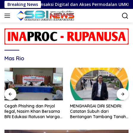
Langsung
Keamanan Transaksi Digital dan Akses Permodalan UMKM
Breaking News
ke
konten
Mas Rio
Cegah Phishing dan Pinjol
MENGHARGAI DIRI SENDIRI:
Ilegal, Nasim Khan Bersama
Catatan Subuh dari
BRI Edukasi Ratusan Warga
Bentangan Tambang Tanah
Situbondo
Jawa