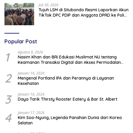
Juli 30, 2026
Tujuh LSM di Situbondo Resmi Laporkan Akun
TikTok DPC PDIP dan Anggota DPRD ke Polisi:
Ancam Gelar Demo Jika Tak Ditindaklanjuti
Popular Post
1
Agustus 8, 2026
Nasim Khan dan BRI Edukasi Muslimat NU tentang
Keamanan Transaksi Digital dan Akses Permodalan
UMKM
2
Januari 16, 2026
Mengenal Portland IPA dan Perannya di Layanan
Kesehatan
3
Januari 16, 2026
Daya Tarik Thirsty Rooster Eatery & Bar St. Albert
4
Januari 17, 2026
Kim Soo-Nyung, Legenda Panahan Dunia dari Korea
Selatan