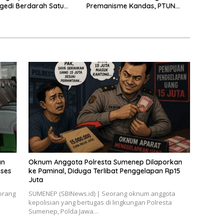
agedi Berdarah Satu
Premanisme Kandas, PTUN
a
Surabaya Menangkan Bupati
Situbondo
an
Oknum Anggota Polresta Sumenep Dilaporkan
oses
ke Paminal, Diduga Terlibat Penggelapan Rp15
Juta
orang
SUMENEP (SBINews.id) | Seorang oknum anggota
kepolisian yang bertugas di lingkungan Polresta
Sumenep, Polda Jawa…