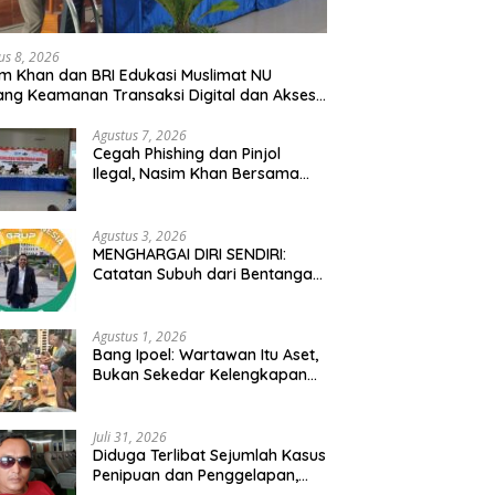
us 8, 2026
m Khan dan BRI Edukasi Muslimat NU
ang Keamanan Transaksi Digital dan Akses
modalan UMKM
Agustus 7, 2026
Cegah Phishing dan Pinjol
Ilegal, Nasim Khan Bersama
BRI Edukasi Ratusan Warga
Situbondo
Agustus 3, 2026
MENGHARGAI DIRI SENDIRI:
Catatan Subuh dari Bentangan
Tambang Tanah Jawa
Agustus 1, 2026
Bang Ipoel: Wartawan Itu Aset,
Bukan Sekedar Kelengkapan
Demokrasi
Juli 31, 2026
Diduga Terlibat Sejumlah Kasus
Penipuan dan Penggelapan,
Oknum Polisi RS Diminta