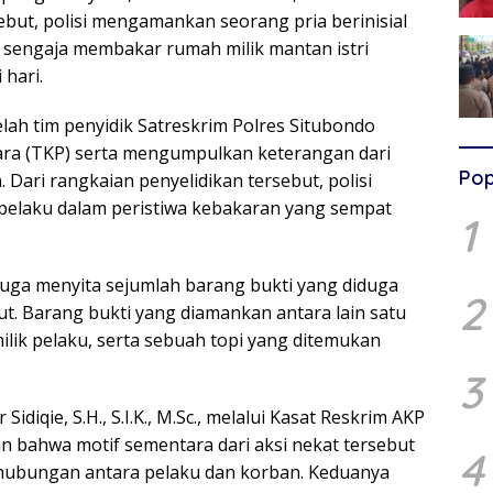
ut, polisi mengamankan seorang pria berinisial
n sengaja membakar rumah milik mantan istri
 hari.
lah tim penyidik Satreskrim Polres Situbondo
ara (TKP) serta mengumpulkan keterangan dari
Pop
n. Dari rangkaian penyelidikan tersebut, polisi
 pelaku dalam peristiwa kebakaran yang sempat
1
uga menyita sejumlah barang bukti yang diduga
2
ut. Barang bukti yang diamankan antara lain satu
ilik pelaku, serta sebuah topi yang ditemukan
3
diqie, S.H., S.I.K., M.Sc., melalui Kasat Reskrim AKP
an bahwa motif sementara dari aksi nekat tersebut
4
 hubungan antara pelaku dan korban. Keduanya