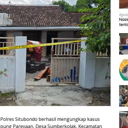
Agust
Nasi
tent
Per
 Polres Situbondo berhasil mengungkap kasus
mpung Pareyaan, Desa Sumberkolak, Kecamatan