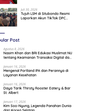
Diproses Tegas Jika Terbukti
Bersalah
Juli 30, 2026
Tujuh LSM di Situbondo Resmi
Laporkan Akun TikTok DPC
PDIP dan Anggota DPRD ke
Polisi: Ancam Gelar Demo Jika
Tak Ditindaklanjuti
ular Post
Agustus 8, 2026
Nasim Khan dan BRI Edukasi Muslimat NU
tentang Keamanan Transaksi Digital dan
Akses Permodalan UMKM
Januari 16, 2026
Mengenal Portland IPA dan Perannya di
Layanan Kesehatan
Januari 16, 2026
Daya Tarik Thirsty Rooster Eatery & Bar
St. Albert
Januari 17, 2026
Kim Soo-Nyung, Legenda Panahan Dunia
dari Korea Selatan