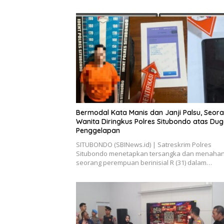
Bermodal Kata Manis dan Janji Palsu, Seor
Wanita Diringkus Polres Situbondo atas Du
Penggelapan
SITUBONDO (SBINews.id) | Satreskrim Polres
Situbondo menetapkan tersangka dan menaha
seorang perempuan berinisial R (31) dalam…