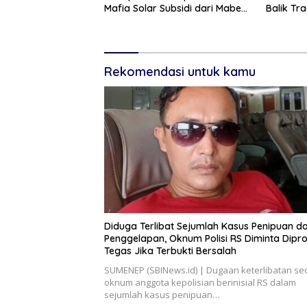
Mafia Solar Subsidi dari Mabes
Balik Tr
Polri
Keluarg
Rekomendasi untuk kamu
Diduga Terlibat Sejumlah Kasus Penipuan d
Penggelapan, Oknum Polisi RS Diminta Dipr
Tegas Jika Terbukti Bersalah
SUMENEP (SBINews.id) | Dugaan keterlibatan se
oknum anggota kepolisian berinisial RS dalam
sejumlah kasus penipuan…