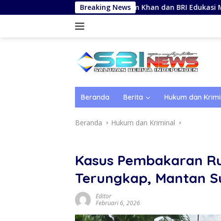
Langsung
Nasim Khan dan BRI Edukasi Muslimat NU tentang Ke
Breaking News
ke
konten
Beranda
Berita
Hukum dan Krimi
Beranda
Hukum dan Kriminal
Kasus Pembakaran R
Terungkap, Mantan Su
Editor
Februari 6, 2026