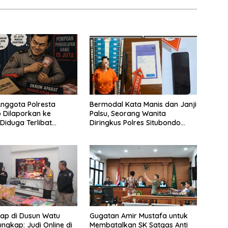
nggota Polresta
Bermodal Kata Manis dan Janji
 Dilaporkan ke
Palsu, Seorang Wanita
 Diduga Terlibat
Diringkus Polres Situbondo
pan Rp15 Juta
atas Dugaan Penggelapan
lap di Dusun Watu
Gugatan Amir Mustafa untuk
ungkap: Judi Online di
Membatalkan SK Satgas Anti