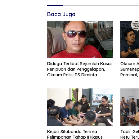
Baca Juga
Diduga Terlibat Sejumlah Kasus
Oknum A
Penipuan dan Penggelapan,
Sumenep
Oknum Polisi RS Diminta
Paminal,
Diproses Tegas Jika Terbukti
Penggela
Bersalah
Kejari Situbondo Terima
Tabir Ge
Pelimpahan Tahap II Kasus
Ketu Ter