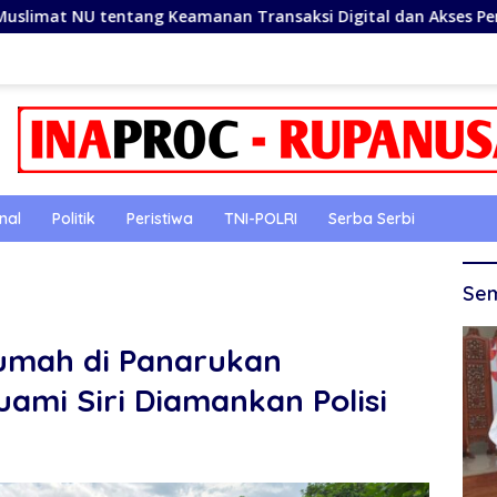
amanan Transaksi Digital dan Akses Permodalan UMKM
nal
Politik
Peristiwa
TNI-POLRI
Serba Serbi
Sem
umah di Panarukan
ami Siri Diamankan Polisi