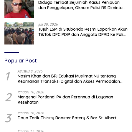
Diduga Terlibat Sejumlah Kasus Penipuan
dan Penggelapan, Oknum Polisi RS Diminta
Diproses Tegas Jika Terbukti Bersalah
Juli 30, 2026
Tujuh LSM di Situbondo Resmi Laporkan Akun
TikTok DPC PDIP dan Anggota DPRD ke Polisi:
Ancam Gelar Demo Jika Tak Ditindaklanjuti
Popular Post
1
Agustus 8, 2026
Nasim Khan dan BRI Edukasi Muslimat NU tentang
Keamanan Transaksi Digital dan Akses Permodalan
UMKM
2
Januari 16, 2026
Mengenal Portland IPA dan Perannya di Layanan
Kesehatan
3
Januari 16, 2026
Daya Tarik Thirsty Rooster Eatery & Bar St. Albert
Januari 17, 2026