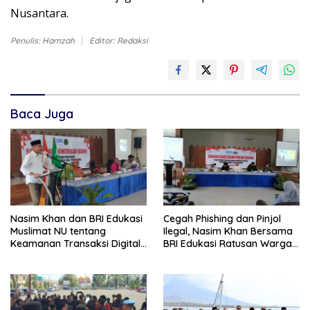
Nusantara.
Penulis: Hamzah
Editor: Redaksi
Baca Juga
Nasim Khan dan BRI Edukasi
Cegah Phishing dan Pinjol
Muslimat NU tentang
Ilegal, Nasim Khan Bersama
Keamanan Transaksi Digital
BRI Edukasi Ratusan Warga
dan Akses Permodalan
Situbondo
UMKM