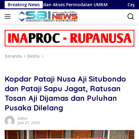
Langsung
tal dan Akses Permodalan UMKM
Breaking News
Cegah Phishing dan Pi
ke
konten
Beranda
Berita
Kopdar Pataji Nusa Aji Situbondo
dan Pataji Sapu Jagat, Ratusan
Tosan Aji Dijamas dan Puluhan
Pusaka Dilelang
Editor
Juni 21, 2026