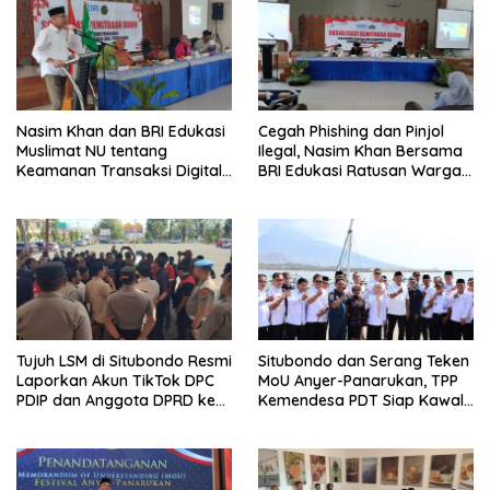
Nasim Khan dan BRI Edukasi
Cegah Phishing dan Pinjol
Muslimat NU tentang
Ilegal, Nasim Khan Bersama
Keamanan Transaksi Digital
BRI Edukasi Ratusan Warga
dan Akses Permodalan
Situbondo
UMKM
Tujuh LSM di Situbondo Resmi
Situbondo dan Serang Teken
Laporkan Akun TikTok DPC
MoU Anyer-Panarukan, TPP
PDIP dan Anggota DPRD ke
Kemendesa PDT Siap Kawal
Polisi: Ancam Gelar Demo
Penguatan Ekonomi Desa
Jika Tak Ditindaklanjuti