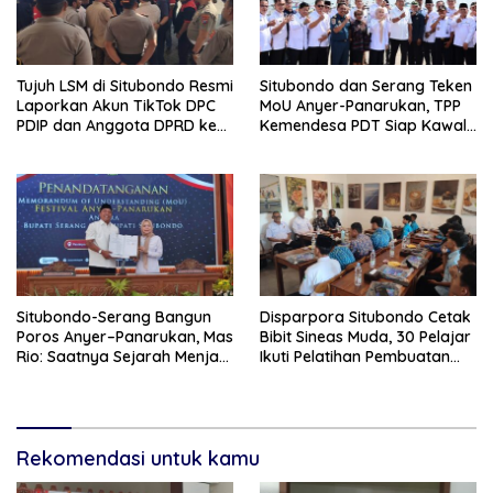
Tujuh LSM di Situbondo Resmi
Situbondo dan Serang Teken
Laporkan Akun TikTok DPC
MoU Anyer-Panarukan, TPP
PDIP dan Anggota DPRD ke
Kemendesa PDT Siap Kawal
Polisi: Ancam Gelar Demo
Penguatan Ekonomi Desa
Jika Tak Ditindaklanjuti
Situbondo-Serang Bangun
Disparpora Situbondo Cetak
Poros Anyer–Panarukan, Mas
Bibit Sineas Muda, 30 Pelajar
Rio: Saatnya Sejarah Menjadi
Ikuti Pelatihan Pembuatan
Jalan Masa Depan
Film
Rekomendasi untuk kamu