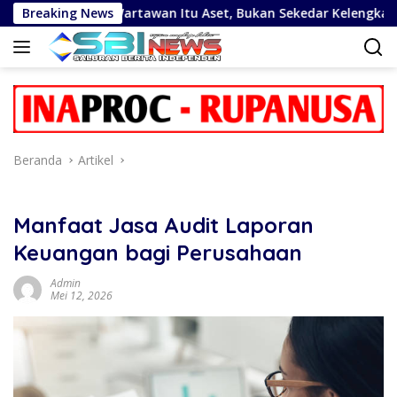
Langsung
: Wartawan Itu Aset, Bukan Sekedar Kelengkapan Demokrasi
Breaking News
ke
konten
Beranda
Artikel
Manfaat Jasa Audit Laporan
Keuangan bagi Perusahaan
Admin
Mei 12, 2026