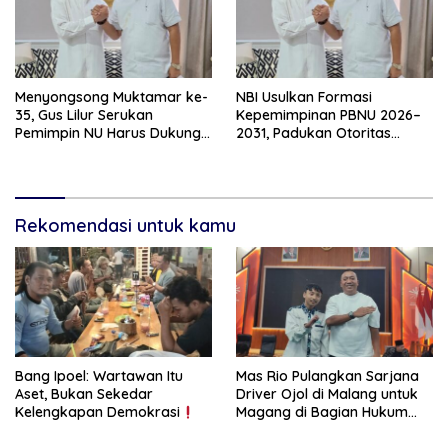
Menyongsong Muktamar ke-
NBI Usulkan Formasi
35, Gus Lilur Serukan
Kepemimpinan PBNU 2026–
Pemimpin NU Harus Dukung
2031, Padukan Otoritas
Keberlanjutan Prabowo-
Ulama dan Intelektual Muda
Gibran Demi Keutuhan NKRI
Rekomendasi untuk kamu
Bang Ipoel: Wartawan Itu
Mas Rio Pulangkan Sarjana
Aset, Bukan Sekedar
Driver Ojol di Malang untuk
Kelengkapan Demokrasi
Magang di Bagian Hukum
Pemkab Situbondo