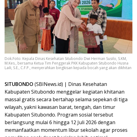
Dok.Foto: Kepala Dinas Kesehatan Situbondo Dwi Herman Susilo, S.KM,
M.Kes., bersama Ketua Tim Penggerak PKK Kabupaten Situbondo Husna
Laili, S.E., C.F.P., menyerahkan bingkisan kepada bocah yang akan dikhitan
SITUBONDO
(SBINews.id) | Dinas Kesehatan
Kabupaten Situbondo menggelar kegiatan khitanan
massal gratis secara bertahap selama sepekan di tiga
wilayah, yakni kawasan barat, tengah, dan timur
Kabupaten Situbondo. Program sosial tersebut
berlangsung mulai 6 hingga 12 Juli 2026 dengan
memanfaatkan momentum libur sekolah agar proses