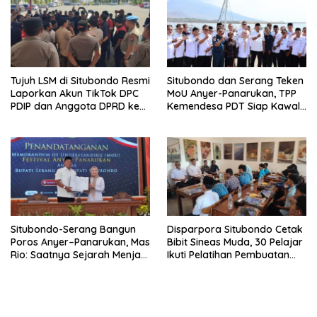
Tujuh LSM di Situbondo Resmi
Situbondo dan Serang Teken
Laporkan Akun TikTok DPC
MoU Anyer-Panarukan, TPP
PDIP dan Anggota DPRD ke
Kemendesa PDT Siap Kawal
Polisi: Ancam Gelar Demo
Penguatan Ekonomi Desa
Jika Tak Ditindaklanjuti
Situbondo-Serang Bangun
Disparpora Situbondo Cetak
Poros Anyer–Panarukan, Mas
Bibit Sineas Muda, 30 Pelajar
Rio: Saatnya Sejarah Menjadi
Ikuti Pelatihan Pembuatan
Jalan Masa Depan
Film