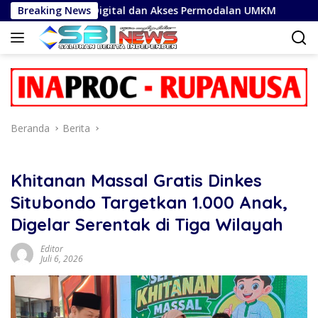
Langsung
saksi Digital dan Akses Permodalan UMKM
Breaking News
Cegah Phis
ke
konten
Beranda
Berita
Khitanan Massal Gratis Dinkes
Situbondo Targetkan 1.000 Anak,
Digelar Serentak di Tiga Wilayah
Editor
Juli 6, 2026