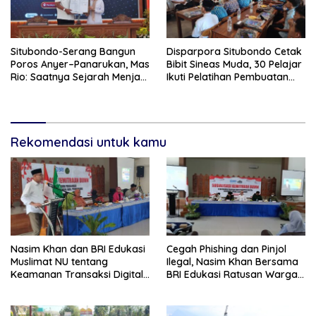
Situbondo-Serang Bangun
Disparpora Situbondo Cetak
Poros Anyer–Panarukan, Mas
Bibit Sineas Muda, 30 Pelajar
Rio: Saatnya Sejarah Menjadi
Ikuti Pelatihan Pembuatan
Jalan Masa Depan
Film
Rekomendasi untuk kamu
Nasim Khan dan BRI Edukasi
Cegah Phishing dan Pinjol
Muslimat NU tentang
Ilegal, Nasim Khan Bersama
Keamanan Transaksi Digital
BRI Edukasi Ratusan Warga
dan Akses Permodalan
Situbondo
UMKM