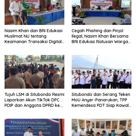
Nasim Khan dan BRI Edukasi
Cegah Phishing dan Pinjol
Muslimat NU tentang
Ilegal, Nasim Khan Bersama
Keamanan Transaksi Digital
BRI Edukasi Ratusan Warga
dan Akses Permodalan
Situbondo
UMKM
Tujuh LSM di Situbondo Resmi
Situbondo dan Serang Teken
Laporkan Akun TikTok DPC
MoU Anyer-Panarukan, TPP
PDIP dan Anggota DPRD ke
Kemendesa PDT Siap Kawal
Polisi: Ancam Gelar Demo
Penguatan Ekonomi Desa
Jika Tak Ditindaklanjuti