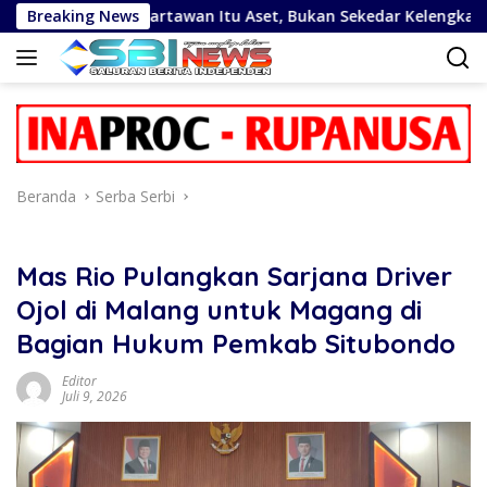
Langsung
el: Wartawan Itu Aset, Bukan Sekedar Kelengkapan Demokrasi
Breaking News
ke
konten
Beranda
Serba Serbi
Mas Rio Pulangkan Sarjana Driver
Ojol di Malang untuk Magang di
Bagian Hukum Pemkab Situbondo
Editor
Juli 9, 2026