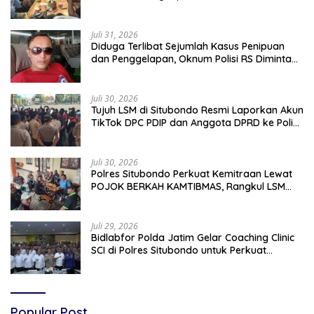
Juli 31, 2026
Diduga Terlibat Sejumlah Kasus Penipuan
dan Penggelapan, Oknum Polisi RS Diminta
Diproses Tegas Jika Terbukti Bersalah
Juli 30, 2026
Tujuh LSM di Situbondo Resmi Laporkan Akun
TikTok DPC PDIP dan Anggota DPRD ke Polisi:
Ancam Gelar Demo Jika Tak Ditindaklanjuti
Juli 30, 2026
Polres Situbondo Perkuat Kemitraan Lewat
POJOK BERKAH KAMTIBMAS, Rangkul LSM
dan Media Bangun Komunikasi Humanis
Juli 29, 2026
Bidlabfor Polda Jatim Gelar Coaching Clinic
SCI di Polres Situbondo untuk Perkuat
Penyidikan Ilmiah
Popular Post