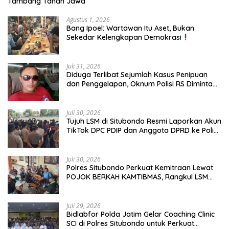
Tambang Tanah Jawa
Agustus 1, 2026
Bang Ipoel: Wartawan Itu Aset, Bukan
Sekedar Kelengkapan Demokrasi
Juli 31, 2026
Diduga Terlibat Sejumlah Kasus Penipuan
dan Penggelapan, Oknum Polisi RS Diminta
Diproses Tegas Jika Terbukti Bersalah
Juli 30, 2026
Tujuh LSM di Situbondo Resmi Laporkan Akun
TikTok DPC PDIP dan Anggota DPRD ke Polisi:
Ancam Gelar Demo Jika Tak Ditindaklanjuti
Juli 30, 2026
Polres Situbondo Perkuat Kemitraan Lewat
POJOK BERKAH KAMTIBMAS, Rangkul LSM
dan Media Bangun Komunikasi Humanis
Juli 29, 2026
Bidlabfor Polda Jatim Gelar Coaching Clinic
SCI di Polres Situbondo untuk Perkuat