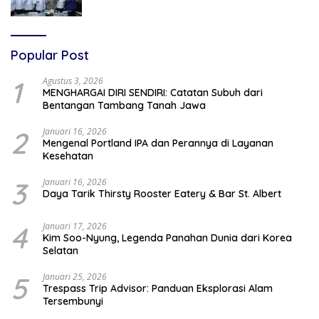
Penyidikan Ilmiah
Popular Post
1
Agustus 3, 2026
MENGHARGAI DIRI SENDIRI: Catatan Subuh dari
Bentangan Tambang Tanah Jawa
2
Januari 16, 2026
Mengenal Portland IPA dan Perannya di Layanan
Kesehatan
3
Januari 16, 2026
Daya Tarik Thirsty Rooster Eatery & Bar St. Albert
4
Januari 17, 2026
Kim Soo-Nyung, Legenda Panahan Dunia dari Korea
Selatan
5
Januari 25, 2026
Trespass Trip Advisor: Panduan Eksplorasi Alam
Tersembunyi