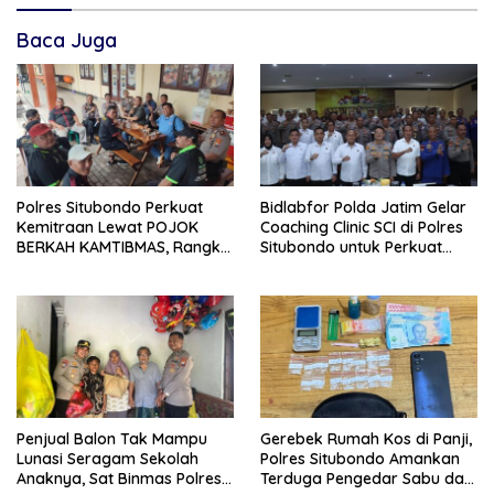
Baca Juga
Polres Situbondo Perkuat
Bidlabfor Polda Jatim Gelar
Kemitraan Lewat POJOK
Coaching Clinic SCI di Polres
BERKAH KAMTIBMAS, Rangkul
Situbondo untuk Perkuat
LSM dan Media Bangun
Penyidikan Ilmiah
Komunikasi Humanis
Penjual Balon Tak Mampu
Gerebek Rumah Kos di Panji,
Lunasi Seragam Sekolah
Polres Situbondo Amankan
Anaknya, Sat Binmas Polres
Terduga Pengedar Sabu dan