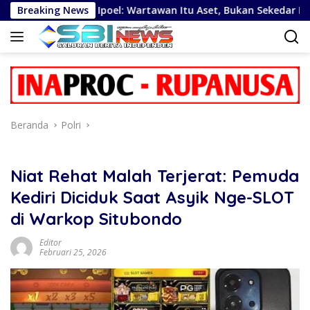
Langsung
Bang Ipoel: Wartawan Itu Aset, Bukan Sekedar Kelengkapan
Breaking News
ke
konten
Beranda
Polri
Niat Rehat Malah Terjerat: Pemuda
Kediri Diciduk Saat Asyik Nge-SLOT
di Warkop Situbondo
Editor
Februari 25, 2026