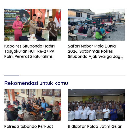
Situbondo Turun Tangan
Barang Bukti Siap Edar
Kapolres Situbondo Hadiri
Safari Nobar Piala Dunia
Tasyakuran HUT ke-27 PP
2026, Satbinmas Polres
Polri, Pererat Silaturahmi
Situbondo Ajak Warga Jaga
dengan Purnawirawan
Kamtibmas
Rekomendasi untuk kamu
Polres Situbondo Perkuat
Bidlabfor Polda Jatim Gelar