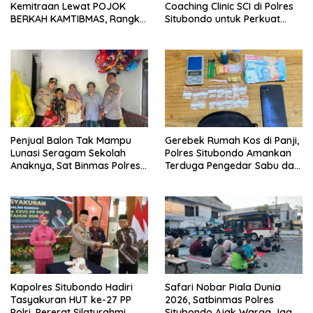
Kemitraan Lewat POJOK
Coaching Clinic SCI di Polres
BERKAH KAMTIBMAS, Rangkul
Situbondo untuk Perkuat
LSM dan Media Bangun
Penyidikan Ilmiah
Komunikasi Humanis
Penjual Balon Tak Mampu
Gerebek Rumah Kos di Panji,
Lunasi Seragam Sekolah
Polres Situbondo Amankan
Anaknya, Sat Binmas Polres
Terduga Pengedar Sabu dan
Situbondo Turun Tangan
Barang Bukti Siap Edar
Kapolres Situbondo Hadiri
Safari Nobar Piala Dunia
Tasyakuran HUT ke-27 PP
2026, Satbinmas Polres
Polri, Pererat Silaturahmi
Situbondo Ajak Warga Jaga