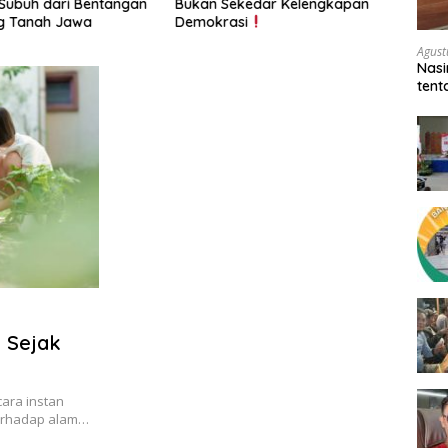
Subuh dari Bentangan
Bukan Sekedar Kelengkapan
Peni
 Tanah Jawa
Demokrasi
Oknum
Dipro
Agust
Bers
Nasi
tent
Per
 Sejak
ara instan
terhadap alam…