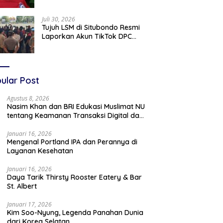
Diproses Tegas Jika Terbukti
Bersalah
Juli 30, 2026
Tujuh LSM di Situbondo Resmi
Laporkan Akun TikTok DPC
PDIP dan Anggota DPRD ke
Polisi: Ancam Gelar Demo Jika
Tak Ditindaklanjuti
ular Post
Agustus 8, 2026
Nasim Khan dan BRI Edukasi Muslimat NU
tentang Keamanan Transaksi Digital dan
Akses Permodalan UMKM
Januari 16, 2026
Mengenal Portland IPA dan Perannya di
Layanan Kesehatan
Januari 16, 2026
Daya Tarik Thirsty Rooster Eatery & Bar
St. Albert
Januari 17, 2026
Kim Soo-Nyung, Legenda Panahan Dunia
dari Korea Selatan