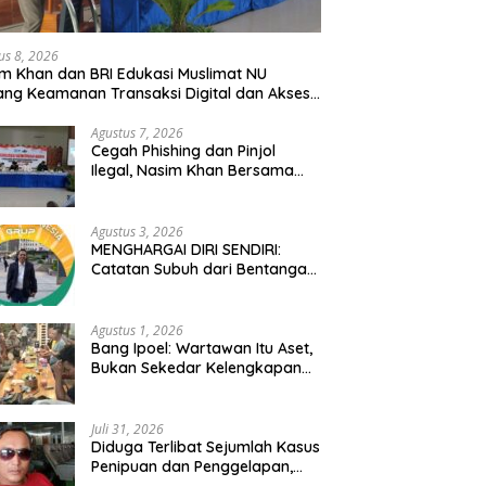
puan dan Penggelapan,
Laporkan Akun TikTok DPC
K
 Polisi RS Diminta
PDIP dan Anggota DPRD ke
B
ses Tegas Jika Terbukti
Polisi: Ancam Gelar Demo Jika
L
us 8, 2026
alah
Tak Ditindaklanjuti
K
m Khan dan BRI Edukasi Muslimat NU
ang Keamanan Transaksi Digital dan Akses
modalan UMKM
Agustus 7, 2026
Cegah Phishing dan Pinjol
Ilegal, Nasim Khan Bersama
BRI Edukasi Ratusan Warga
Situbondo
Agustus 3, 2026
MENGHARGAI DIRI SENDIRI:
Catatan Subuh dari Bentangan
Tambang Tanah Jawa
Agustus 1, 2026
Bang Ipoel: Wartawan Itu Aset,
Bukan Sekedar Kelengkapan
Demokrasi
Juli 31, 2026
Diduga Terlibat Sejumlah Kasus
Penipuan dan Penggelapan,
Oknum Polisi RS Diminta