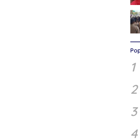
Pop
1
2
3
4