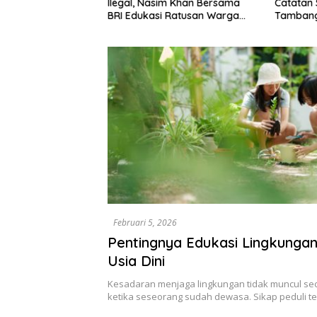
Ilegal, Nasim Khan Bersama
Catatan 
 tentang
BRI Edukasi Ratusan Warga
Tambang
ansaksi Digital
Situbondo
Permodalan UMKM
Februari 5, 2026
Pentingnya Edukasi Lingkungan
Usia Dini
Kesadaran menjaga lingkungan tidak muncul sec
ketika seseorang sudah dewasa. Sikap peduli 