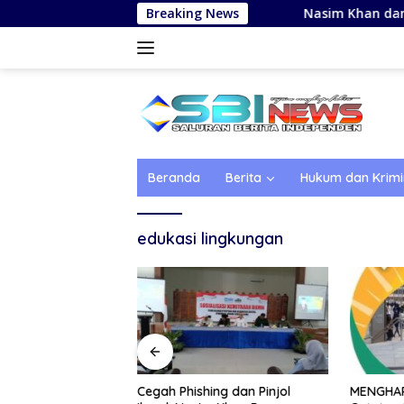
Langsung
Breaking News
Nasim Khan dan BRI Edu
ke
konten
Beranda
Berita
Hukum dan Krimi
edukasi lingkungan
Cegah Phishing dan Pinjol
MENGHARG
dan BRI Edukasi