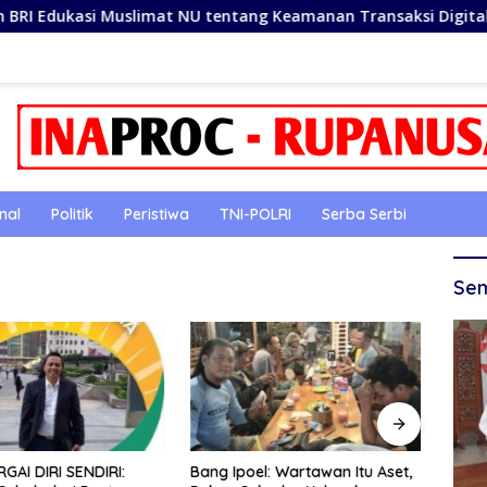
kasi Muslimat NU tentang Keamanan Transaksi Digital dan A
nal
Politik
Peristiwa
TNI-POLRI
Serba Serbi
Sem
AI DIRI SENDIRI:
Bang Ipoel: Wartawan Itu Aset,
Didug