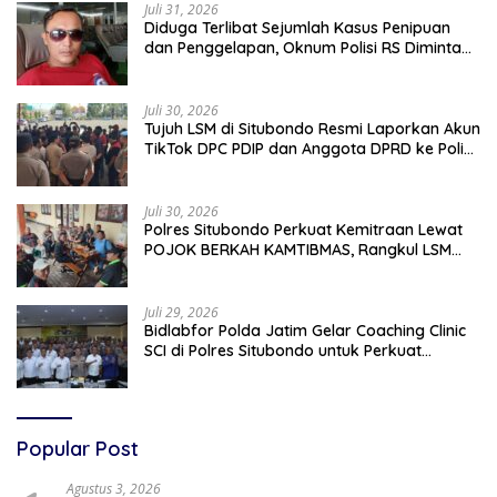
Juli 31, 2026
Diduga Terlibat Sejumlah Kasus Penipuan
dan Penggelapan, Oknum Polisi RS Diminta
Diproses Tegas Jika Terbukti Bersalah
Juli 30, 2026
Tujuh LSM di Situbondo Resmi Laporkan Akun
TikTok DPC PDIP dan Anggota DPRD ke Polisi:
Ancam Gelar Demo Jika Tak Ditindaklanjuti
Juli 30, 2026
Polres Situbondo Perkuat Kemitraan Lewat
POJOK BERKAH KAMTIBMAS, Rangkul LSM
dan Media Bangun Komunikasi Humanis
Juli 29, 2026
Bidlabfor Polda Jatim Gelar Coaching Clinic
SCI di Polres Situbondo untuk Perkuat
Penyidikan Ilmiah
Popular Post
Agustus 3, 2026