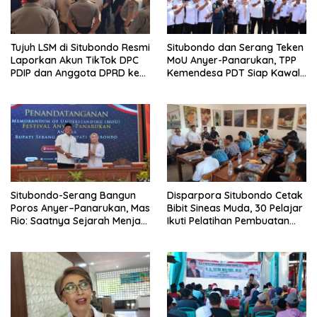
Tujuh LSM di Situbondo Resmi
Situbondo dan Serang Teken
Laporkan Akun TikTok DPC
MoU Anyer-Panarukan, TPP
PDIP dan Anggota DPRD ke
Kemendesa PDT Siap Kawal
Polisi: Ancam Gelar Demo
Penguatan Ekonomi Desa
Jika Tak Ditindaklanjuti
Situbondo-Serang Bangun
Disparpora Situbondo Cetak
Poros Anyer–Panarukan, Mas
Bibit Sineas Muda, 30 Pelajar
Rio: Saatnya Sejarah Menjadi
Ikuti Pelatihan Pembuatan
Jalan Masa Depan
Film