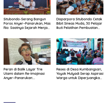
Situbondo-Serang Bangun
Disparpora Situbondo Cetak
Poros Anyer–Panarukan, Mas
Bibit Sineas Muda, 30 Pelajar
Rio: Saatnya Sejarah Menjadi
Ikuti Pelatihan Pembuatan
Jalan Masa Depan
Film
Peran di Balik Layar Trie
Reses di Desa Kumbangsari,
Utami dalam Re-Imajinasi
Yoyok Mulyadi Serap Aspirasi
Anyer–Panarukan:
Warga untuk Diperjuangkan
Menghidupkan Kembali Jalur
di Tingkat Provinsi
Sutra Jawa