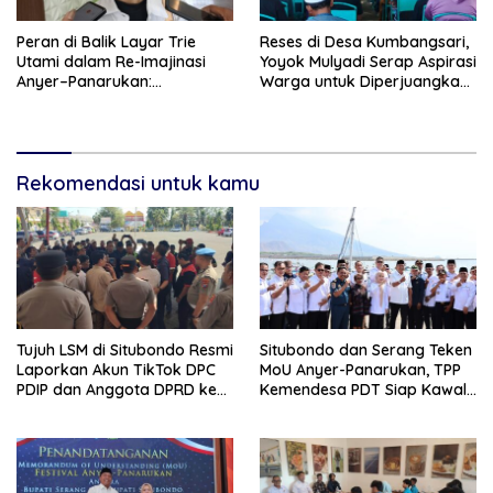
Peran di Balik Layar Trie
Reses di Desa Kumbangsari,
Utami dalam Re-Imajinasi
Yoyok Mulyadi Serap Aspirasi
Anyer–Panarukan:
Warga untuk Diperjuangkan
Menghidupkan Kembali Jalur
di Tingkat Provinsi
Sutra Jawa
Rekomendasi untuk kamu
Tujuh LSM di Situbondo Resmi
Situbondo dan Serang Teken
Laporkan Akun TikTok DPC
MoU Anyer-Panarukan, TPP
PDIP dan Anggota DPRD ke
Kemendesa PDT Siap Kawal
Polisi: Ancam Gelar Demo
Penguatan Ekonomi Desa
Jika Tak Ditindaklanjuti