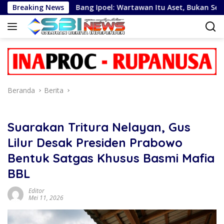
Langsung
wa
Breaking News
Bang Ipoel: Wartawan Itu Aset, Bukan Sekedar Kele
ke
konten
Beranda
Berita
Suarakan Tritura Nelayan, Gus
Lilur Desak Presiden Prabowo
Bentuk Satgas Khusus Basmi Mafia
BBL
Editor
Mei 11, 2026