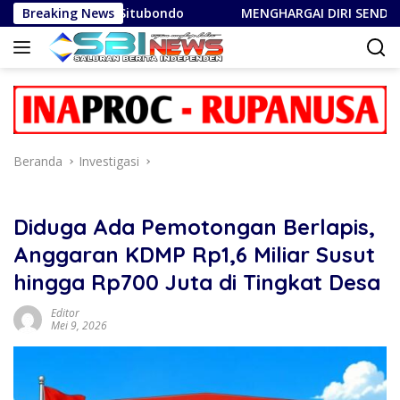
Langsung
an Warga Situbondo
Breaking News
MENGHARGAI DIRI SENDIRI: Catatan
ke
konten
Beranda
Investigasi
Diduga Ada Pemotongan Berlapis,
Anggaran KDMP Rp1,6 Miliar Susut
hingga Rp700 Juta di Tingkat Desa
Editor
Mei 9, 2026