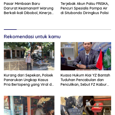
Pasar Mimbaan Baru
Terjebak Akun Palsu FRISKA,
Darurat Keamanan!! Warung
Pencuri Spesialis Pompa Air
Berkali-kali Dibobol, Kinerja
di Situbondo Diringkus Polisi
Petugas Dipertanyakan
Rekomendasi untuk kamu
Kurang dari Sepekan, Polsek
Kuasa Hukum Kiai YZ Bantah
Panarukan Ungkap Kasus
Tuduhan Pencabulan dan
Pria Bertopeng yang Viral di
Penculikan, Sebut FZ Kabur
Medsos
atas Kemauan Sendiri