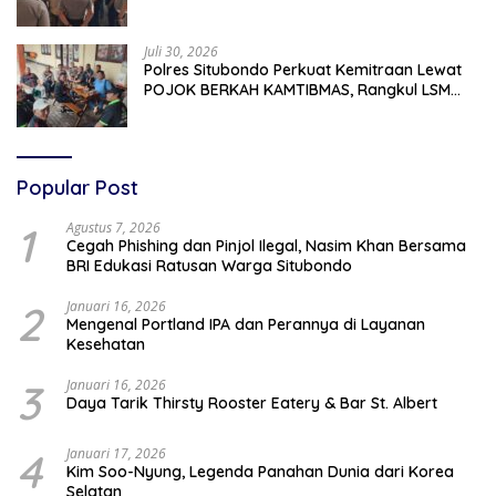
Ancam Gelar Demo Jika Tak Ditindaklanjuti
Juli 30, 2026
Polres Situbondo Perkuat Kemitraan Lewat
POJOK BERKAH KAMTIBMAS, Rangkul LSM
dan Media Bangun Komunikasi Humanis
Popular Post
1
Agustus 7, 2026
Cegah Phishing dan Pinjol Ilegal, Nasim Khan Bersama
BRI Edukasi Ratusan Warga Situbondo
2
Januari 16, 2026
Mengenal Portland IPA dan Perannya di Layanan
Kesehatan
3
Januari 16, 2026
Daya Tarik Thirsty Rooster Eatery & Bar St. Albert
4
Januari 17, 2026
Kim Soo-Nyung, Legenda Panahan Dunia dari Korea
Selatan