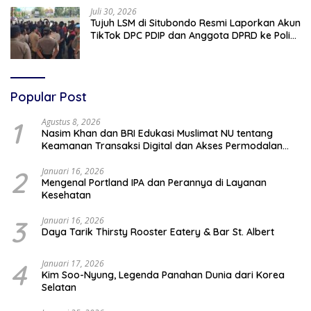
Juli 30, 2026
Tujuh LSM di Situbondo Resmi Laporkan Akun
TikTok DPC PDIP dan Anggota DPRD ke Polisi:
Ancam Gelar Demo Jika Tak Ditindaklanjuti
Popular Post
1
Agustus 8, 2026
Nasim Khan dan BRI Edukasi Muslimat NU tentang
Keamanan Transaksi Digital dan Akses Permodalan
UMKM
2
Januari 16, 2026
Mengenal Portland IPA dan Perannya di Layanan
Kesehatan
3
Januari 16, 2026
Daya Tarik Thirsty Rooster Eatery & Bar St. Albert
4
Januari 17, 2026
Kim Soo-Nyung, Legenda Panahan Dunia dari Korea
Selatan