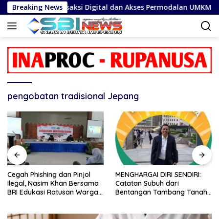
Langsung
eamanan Transaksi Digital dan Akses Permodalan UMKM
Breaking News
ke
konten
pengobatan tradisional Jepang
Cegah Phishing dan Pinjol
MENGHARGAI DIRI SENDIRI:
Ilegal, Nasim Khan Bersama
Catatan Subuh dari
BRI Edukasi Ratusan Warga
Bentangan Tambang Tanah
Situbondo
Jawa