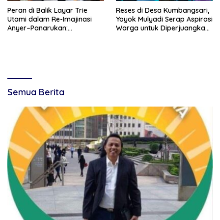
Peran di Balik Layar Trie
Reses di Desa Kumbangsari,
Utami dalam Re-Imajinasi
Yoyok Mulyadi Serap Aspirasi
Anyer–Panarukan:
Warga untuk Diperjuangkan
Menghidupkan Kembali Jalur
di Tingkat Provinsi
Sutra Jawa
Semua Berita