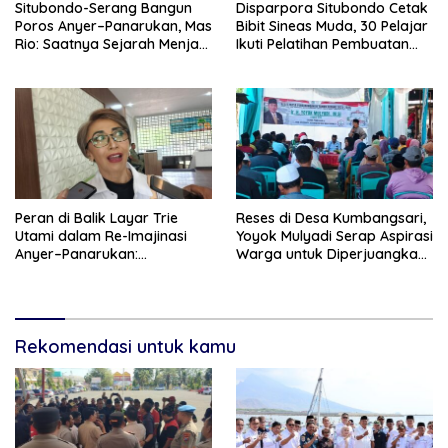
Situbondo-Serang Bangun
Disparpora Situbondo Cetak
Poros Anyer–Panarukan, Mas
Bibit Sineas Muda, 30 Pelajar
Rio: Saatnya Sejarah Menjadi
Ikuti Pelatihan Pembuatan
Jalan Masa Depan
Film
Peran di Balik Layar Trie
Reses di Desa Kumbangsari,
Utami dalam Re-Imajinasi
Yoyok Mulyadi Serap Aspirasi
Anyer–Panarukan:
Warga untuk Diperjuangkan
Menghidupkan Kembali Jalur
di Tingkat Provinsi
Sutra Jawa
Rekomendasi untuk kamu