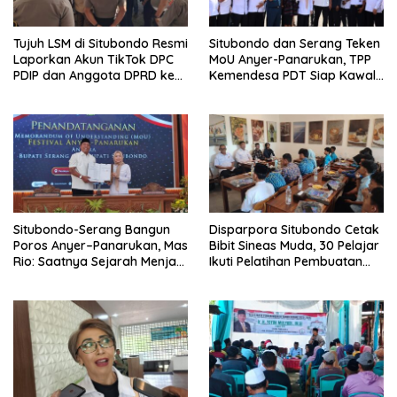
Tujuh LSM di Situbondo Resmi
Situbondo dan Serang Teken
Laporkan Akun TikTok DPC
MoU Anyer-Panarukan, TPP
PDIP dan Anggota DPRD ke
Kemendesa PDT Siap Kawal
Polisi: Ancam Gelar Demo
Penguatan Ekonomi Desa
Jika Tak Ditindaklanjuti
Situbondo-Serang Bangun
Disparpora Situbondo Cetak
Poros Anyer–Panarukan, Mas
Bibit Sineas Muda, 30 Pelajar
Rio: Saatnya Sejarah Menjadi
Ikuti Pelatihan Pembuatan
Jalan Masa Depan
Film