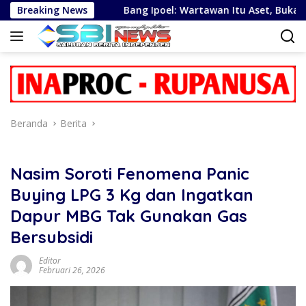
Langsung
Jawa
Breaking News
Bang Ipoel: Wartawan Itu Aset, Bukan Sekedar K
ke
konten
Beranda
Berita
Nasim Soroti Fenomena Panic
Buying LPG 3 Kg dan Ingatkan
Dapur MBG Tak Gunakan Gas
Bersubsidi
Editor
Februari 26, 2026