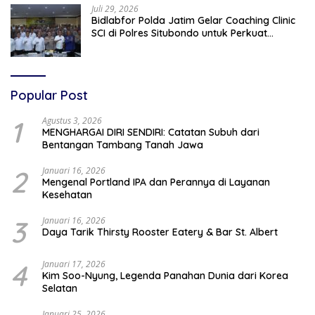
Juli 29, 2026
Bidlabfor Polda Jatim Gelar Coaching Clinic
SCI di Polres Situbondo untuk Perkuat
Penyidikan Ilmiah
Popular Post
1
Agustus 3, 2026
MENGHARGAI DIRI SENDIRI: Catatan Subuh dari
Bentangan Tambang Tanah Jawa
2
Januari 16, 2026
Mengenal Portland IPA dan Perannya di Layanan
Kesehatan
3
Januari 16, 2026
Daya Tarik Thirsty Rooster Eatery & Bar St. Albert
4
Januari 17, 2026
Kim Soo-Nyung, Legenda Panahan Dunia dari Korea
Selatan
Januari 25, 2026