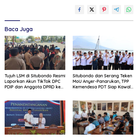
Baca Juga
Tujuh LSM di Situbondo Resmi
Situbondo dan Serang Teken
Laporkan Akun TikTok DPC
MoU Anyer-Panarukan, TPP
PDIP dan Anggota DPRD ke
Kemendesa PDT Siap Kawal
Polisi: Ancam Gelar Demo
Penguatan Ekonomi Desa
Jika Tak Ditindaklanjuti