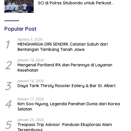
SCI di Polres Situbondo untuk Perkuat
Penyidikan Ilmiah
Popular Post
1
Agustus 3, 2026
MENGHARGAI DIRI SENDIRI: Catatan Subuh dari
Bentangan Tambang Tanah Jawa
2
Januari 16, 2026
Mengenal Portland IPA dan Perannya di Layanan
Kesehatan
3
Januari 16, 2026
Daya Tarik Thirsty Rooster Eatery & Bar St. Albert
4
Januari 17, 2026
Kim Soo-Nyung, Legenda Panahan Dunia dari Korea
Selatan
5
Januari 25, 2026
Trespass Trip Advisor: Panduan Eksplorasi Alam
Tersembunyi