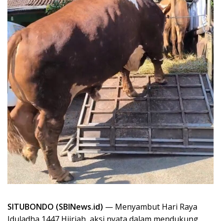
SITUBONDO (SBINews.id)
— Menyambut Hari Raya
Iduladha 1447 Hijriah, aksi nyata dalam mendukung