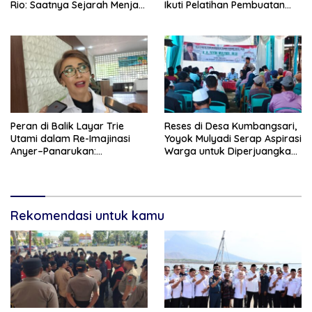
Rio: Saatnya Sejarah Menjadi
Ikuti Pelatihan Pembuatan
Jalan Masa Depan
Film
Peran di Balik Layar Trie
Reses di Desa Kumbangsari,
Utami dalam Re-Imajinasi
Yoyok Mulyadi Serap Aspirasi
Anyer–Panarukan:
Warga untuk Diperjuangkan
Menghidupkan Kembali Jalur
di Tingkat Provinsi
Sutra Jawa
Rekomendasi untuk kamu