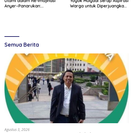
Utami dalam Re-Imajinasi
Yoyok Mulyadi Serap Aspirasi
Anyer–Panarukan:
Warga untuk Diperjuangkan
Menghidupkan Kembali Jalur
di Tingkat Provinsi
Sutra Jawa
Semua Berita
Agustus 3, 2026