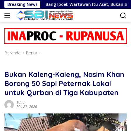
Langsung
Breaking News
Bang Ipoel: Wartawan Itu Aset, Bukan Sekedar Kelengka
ke
konten
Beranda
Berita
Bukan Kaleng-Kaleng, Nasim Khan
Borong 50 Sapi Peternak Lokal
untuk Qurban di Tiga Kabupaten
Editor
Mei 27, 2026