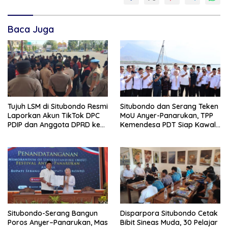
Baca Juga
Tujuh LSM di Situbondo Resmi
Situbondo dan Serang Teken
Laporkan Akun TikTok DPC
MoU Anyer-Panarukan, TPP
PDIP dan Anggota DPRD ke
Kemendesa PDT Siap Kawal
Polisi: Ancam Gelar Demo
Penguatan Ekonomi Desa
Jika Tak Ditindaklanjuti
Situbondo-Serang Bangun
Disparpora Situbondo Cetak
Poros Anyer–Panarukan, Mas
Bibit Sineas Muda, 30 Pelajar