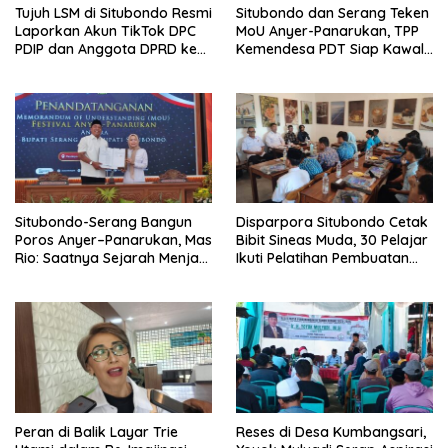
Tujuh LSM di Situbondo Resmi
Situbondo dan Serang Teken
Laporkan Akun TikTok DPC
MoU Anyer-Panarukan, TPP
PDIP dan Anggota DPRD ke
Kemendesa PDT Siap Kawal
Polisi: Ancam Gelar Demo
Penguatan Ekonomi Desa
Jika Tak Ditindaklanjuti
Situbondo-Serang Bangun
Disparpora Situbondo Cetak
Poros Anyer–Panarukan, Mas
Bibit Sineas Muda, 30 Pelajar
Rio: Saatnya Sejarah Menjadi
Ikuti Pelatihan Pembuatan
Jalan Masa Depan
Film
Peran di Balik Layar Trie
Reses di Desa Kumbangsari,